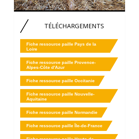
TÉLÉCHARGEMENTS
Fiche ressource paille Pays de la
Loire
Fiche ressource paille Provence-
Alpes-Côte d'Azur
Fiche ressource paille Occitanie
Fiche ressource paille Nouvelle-
Aquitaine
Fiche ressource paille Normandie
Fiche ressource paille Île-de-France