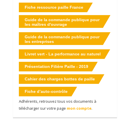
Fiche ressource paille France
Guide de la commande publique pour
les maîtres d'ouvrage
Vous vous posez des questions sur la construction
Guide de la commande publique pour
paille ? Rendez-vous sur notre page
FAQ / Questions
les entreprises
pratiques
Livret vert - La performance au naturel
Présentation Filière Paille - 2019
Cahier des charges bottes de paille
Fiche d’auto-contrôle
Adhérents, retrouvez tous vos documents à
télécharger sur votre page
mon compte
.