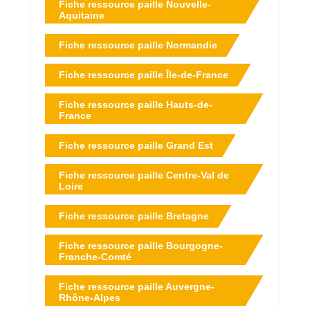
Fiche ressource paille Nouvelle-
Aquitaine
Fiche ressource paille Normandie
À l’intérieur, on trouve une multitude de plaques qui
s’appuient sur les montants de la structure : des
Fiche ressource paille Île-de-France
plaques de plâtre conventionnelles, des plaques de
plâtre armées de fibres, des plaques de bois, des
Fiche ressource paille Hauts-de-
France
panneaux à lamelles minces orientées… Ces trois
derniers ont l’avantage de pouvoir également servir de
Fiche ressource paille Grand Est
contreventement. Il est même parfois prévu un vide
technique pour le passage éventuel de gaines entre les
Fiche ressource paille Centre-Val de
Loire
plaques et la paille.
Fiche ressource paille Bretagne
Fiche ressource paille Bourgogne-
Franche-Comté
Fiche ressource paille Auvergne-
Rhône-Alpes