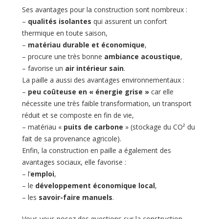
Ses avantages pour la construction sont nombreux :
–
qualités isolantes
qui assurent un confort
thermique en toute saison,
–
matériau durable et économique
,
– procure une très bonne
ambiance acoustique
,
– favorise un
air intérieur sain
.
La paille a aussi des avantages environnementaux :
–
peu coûteuse en « énergie grise »
car elle
nécessite une très faible transformation, un transport
réduit et se composte en fin de vie,
– matériau «
puits de carbone
» (stockage du CO² du
fait de sa provenance agricole).
Enfin, la construction en paille a également des
avantages sociaux, elle favorise :
– l’
emploi
,
– le
développement économique local
,
– les
savoir-faire manuels
.
Vous vous posez des questions sur la construction