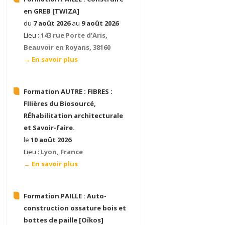
en GREB [TWIZA]
J’annonce mes formations
du
7 août 2026
au
9 août 2026
Lieu :
143 rue Porte d’Aris,
Beauvoir en Royans, 38160
→ En savoir plus
Formation AUTRE :
FIBRES :
FIIières du Biosourcé,
RÉhabilitation architecturale
et Savoir-faire.
le
10 août 2026
Lieu :
Lyon, France
→ En savoir plus
Formation PAILLE :
Auto-
construction ossature bois et
bottes de paille [Oïkos]