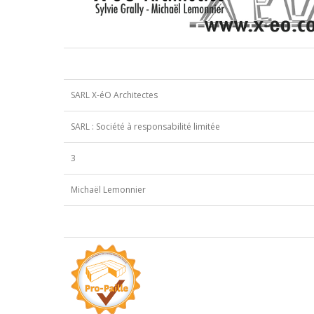
Objets BIM
Nos ressources
SARL X-éO Architectes
SARL : Société à responsabilité limitée
3
Michaël Lemonnier