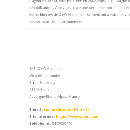
L'agence X-éO Architectes créée en 2002 vous accompagne da
réhabilitations. Que vous soyez une personne morale (société &
les architectes de X-éO Architectes se mettront à votre servic
respectueux de l'environnement.
SARL X-éO Architectes
Michaël Lemonnier
3, rue Soubrany
63200 Riom
Auvergne-Rhône-Alpes, France
E-mail :
xeo.architectes@free.fr
Site internet :
https://www.x-eo.com
Téléphone :
0473929440