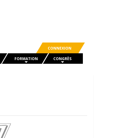
CONNEXION
FORMATION
CONGRÈS
la construction paille
Toutes nos formations
Le site du Congrès 2025
La « Pro-Paille »
Les conférences du Congrès 2023
Les « Modules par métier »
« Paillardages »
La « Pro-Paille » dans les
formations longues
’emploi
Les autres formations Paille
ions pratiques
Formateurs et organismes de
n évènement
formation