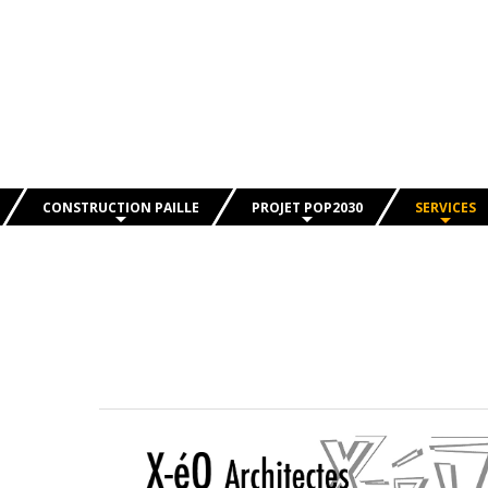
CONSTRUCTION PAILLE
PROJET POP2030
SERVICES
Présentation
Présentation Projet POP2030
Annuaire de 
Historique
Nos livrables
Librairie
Les Règles Professionnelles
Agenda
L’approvisionnement
Agenda des 
Caractéristiques techniques
Les offres d
La paille : un matériau qui défie les
FAQ / Quest
idées reçues.
éseau
J’annonce u