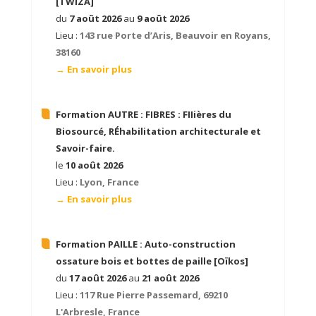
[TWIZA]
du
7 août 2026
au
9 août 2026
Lieu :
143 rue Porte d’Aris, Beauvoir en Royans,
38160
→ En savoir plus
Formation AUTRE :
FIBRES : FIIières du
Biosourcé, RÉhabilitation architecturale et
Savoir-faire.
le
10 août 2026
Lieu :
Lyon, France
→ En savoir plus
Formation PAILLE :
Auto-construction
ossature bois et bottes de paille [Oïkos]
du
17 août 2026
au
21 août 2026
Lieu :
117 Rue Pierre Passemard, 69210
L'Arbresle, France