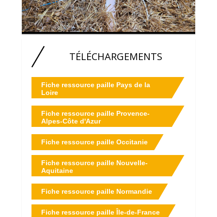
TÉLÉCHARGEMENTS
Fiche ressource paille Pays de la
Loire
Fiche ressource paille Provence-
Alpes-Côte d'Azur
Fiche ressource paille Occitanie
Fiche ressource paille Nouvelle-
Aquitaine
Fiche ressource paille Normandie
Fiche ressource paille Île-de-France